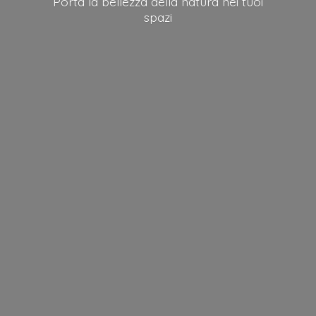
Porta la bellezza della natura nei
tuoi
spazi