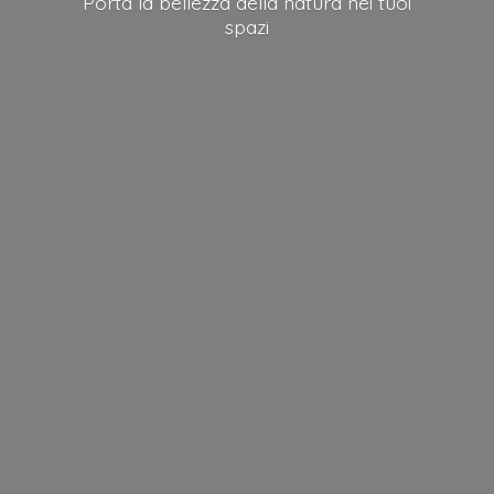
Porta la bellezza della natura nei
tuoi
spazi