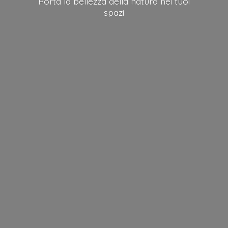
Porta la bellezza della natura nei
tuoi
spazi