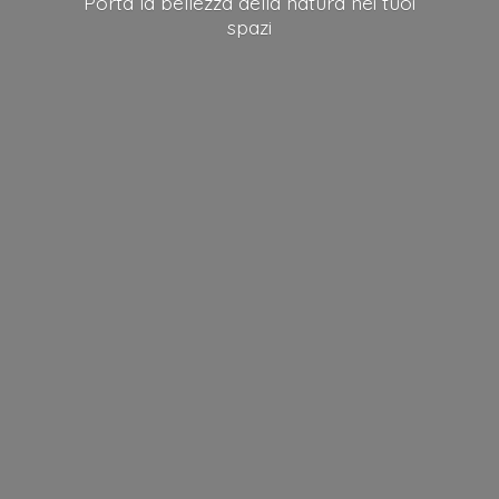
Porta la bellezza della natura nei
tuoi
spazi