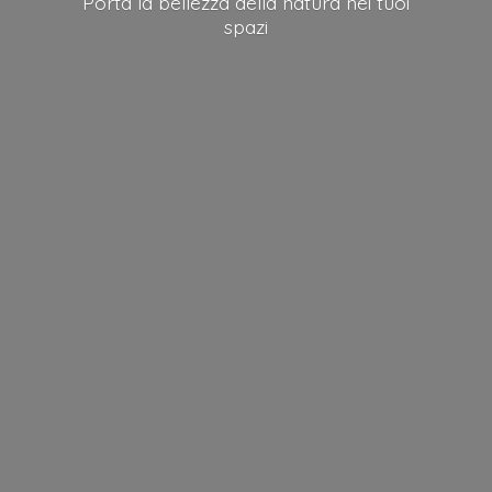
Porta la bellezza della natura nei
tuoi
spazi