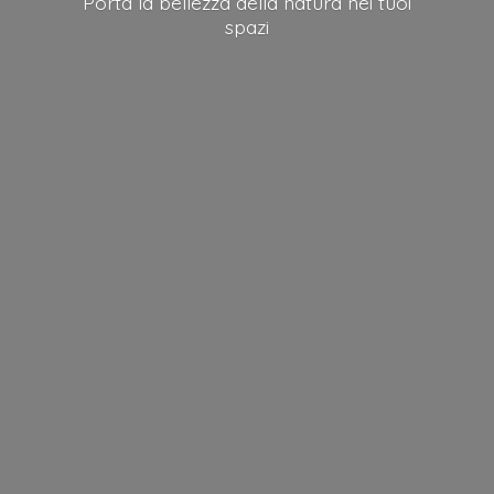
Porta la bellezza della natura nei
tuoi
spazi