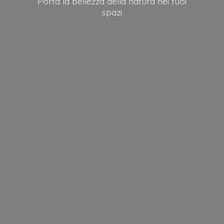
Porta la bellezza della natura nei
tuoi
spazi