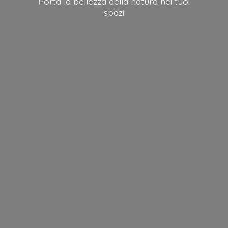
Porta la bellezza della natura nei
tuoi
spazi