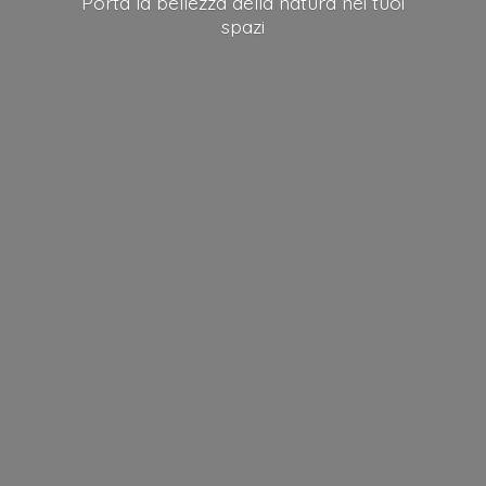
Porta la bellezza della natura nei
tuoi
spazi