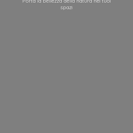
Porta la bellezza della natura nei
tuoi
spazi