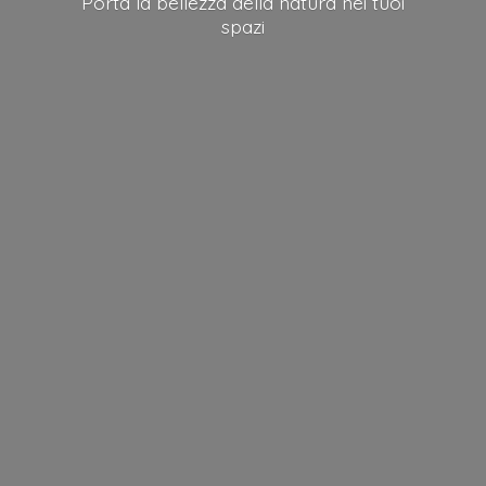
Porta la bellezza della natura nei
tuoi
spazi