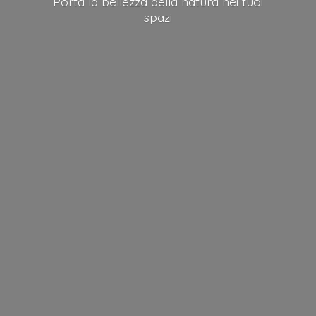
Porta la bellezza della natura nei
tuoi
spazi