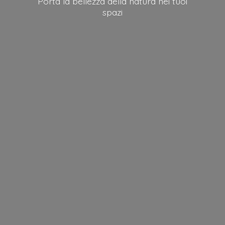
Porta la bellezza della natura nei
tuoi
spazi