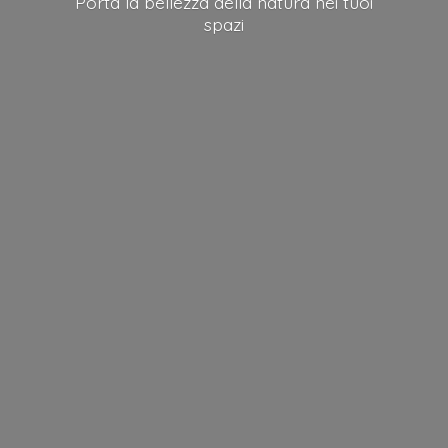
Porta la bellezza della natura nei
tuoi
spazi