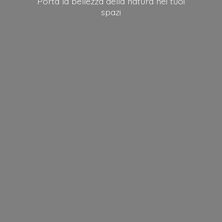
Porta la bellezza della natura nei
tuoi
spazi