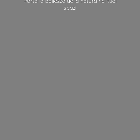
Porta la bellezza della natura nei
tuoi
spazi