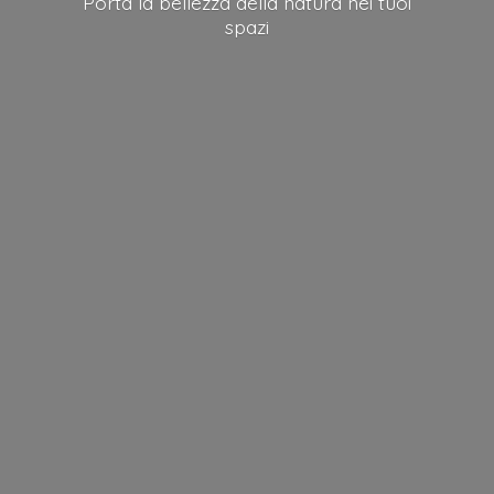
Porta la bellezza della natura nei
tuoi
spazi