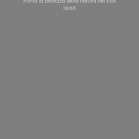
Porta la bellezza della natura nei
tuoi
spazi