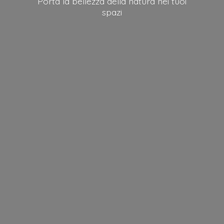
Porta la bellezza della natura nei
tuoi
spazi