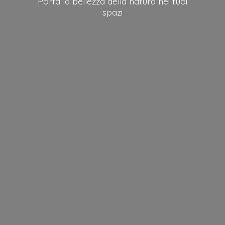
Porta la bellezza della natura nei
tuoi
spazi