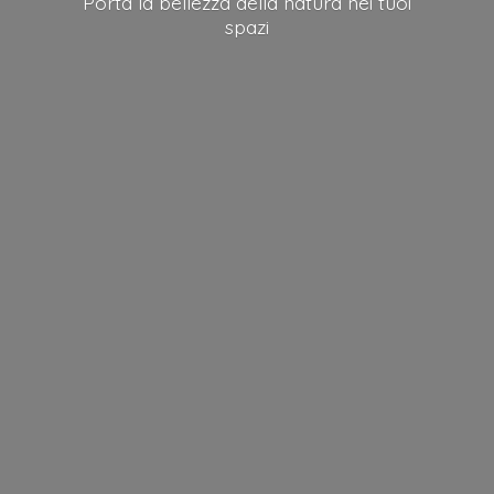
Porta la bellezza della natura nei
tuoi
spazi