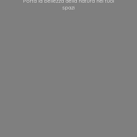
Porta la bellezza della natura nei
tuoi
spazi