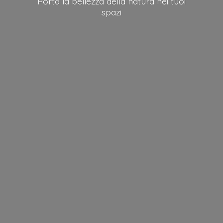
Porta la bellezza della natura nei
tuoi
spazi